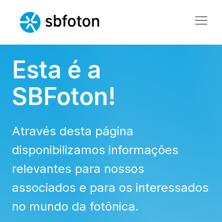
Esta é a
SBFoton!
Através desta página
disponibilizamos informações
relevantes para nossos
associados e para os interessados
no mundo da fotônica.